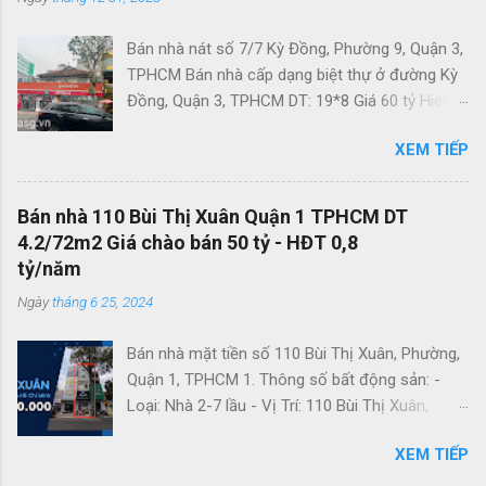
Bán nhà nát số 7/7 Kỳ Đồng, Phường 9, Quận 3,
TPHCM Bán nhà cấp dạng biệt thự ở đường Kỳ
Đồng, Quận 3, TPHCM DT: 19*8 Giá 60 tỷ Hiện
đang cho thuê giá 120tr/tháng Đường hiếm có
XEM TIẾP
nhà mặt tiền ngang lớn kêu bán LH 0789896819
để xem nhà và sổ hồng
Bán nhà 110 Bùi Thị Xuân Quận 1 TPHCM DT
4.2/72m2 Giá chào bán 50 tỷ - HĐT 0,8
tỷ/năm
Ngày
tháng 6 25, 2024
Bán nhà mặt tiền số 110 Bùi Thị Xuân, Phường,
Quận 1, TPHCM 1. Thông số bất động sản: -
Loại: Nhà 2-7 lầu - Vị Trí: 110 Bùi Thị Xuân,
Phường Bến Thành, Quận 1 - Diện Tích Đất: 71,7
XEM TIẾP
m² - Diện Tích Sàn: 314 m² - Kích Thước:
4,2x17,5 m - Kết Cấu: 5 tầng 2. Thông tin giá