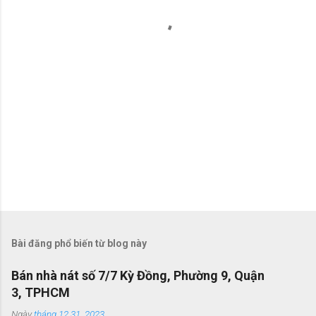
t
Bài đăng phổ biến từ blog này
Bán nhà nát số 7/7 Kỳ Đồng, Phường 9, Quận
3, TPHCM
Ngày
tháng 12 31, 2023