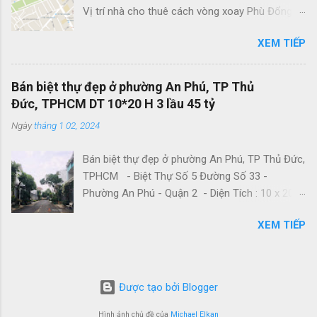
Vị trí nhà cho thuê cách vòng xoay Phù Đổng
trăng dài 2Km. • Trung tâm thương mại 3ha hiện
100m, chưa qua Tôn Thất Tùng. Liên hệ:
đại. • 10 trường học chuẩn quốc tế từ mầm non
XEM TIẾP
0789896819 (Hoàng Thái)
đến cấp 2,3: Trường Emasi • Bệnh viện Bệnh
viện Đa khoa Vạn Phúc City, 300 giường • Hệ
thống 15 công viên nội khu • Khu phức hợp thể
Bán biệt thự đẹp ở phường An Phú, TP Thủ
thao 🔴 Nhà phố xây dựng kiên cố, mới đẹp,
Đức, TPHCM DT 10*20 H 3 lầu 45 tỷ
nằm trong dãy nhà phố, khuôn viên quy hoạch
Ngày
tháng 1 02, 2024
chuẩn chỉnh. Nằm trong khu đô thị sinh thái nổi
tiếng Hồ Chí Minh, khu đô thị Vạn Phúc. 🔥 Quý
Bán biệt thự đẹp ở phường An Phú, TP Thủ Đức,
a...
TPHCM - Biệt Thự Số 5 Đường Số 33 -
Phường An Phú - Quận 2 - Diện Tích : 10 x 20m
- CN Đủ - Kết Cấu : Hầm 3 Lầu • Giá Bán : 45 tỷ
XEM TIẾP
giảm còn 43 tỷ (TL) * Ưu điểm : - Biệt thự đẹp,
mới - 2 Cổng (kết hợp ở + kinh doanh) - Đường
lớn, thoáng * Liên hệ Nhà SG để đặt lịch hẹn
xem nhà.
Được tạo bởi Blogger
Hình ảnh chủ đề của
Michael Elkan