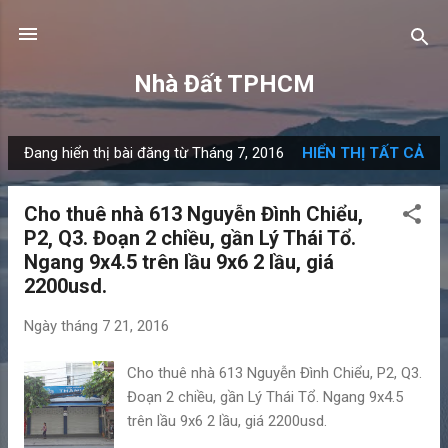
Chuyển đến nội dung chính
Nhà Đất TPHCM
Đang hiển thị bài đăng từ Tháng 7, 2016
HIỂN THỊ TẤT CẢ
B
à
Cho thuê nhà 613 Nguyễn Đình Chiểu,
i
P2, Q3. Đoạn 2 chiều, gần Lý Thái Tổ.
đ
Ngang 9x4.5 trên lầu 9x6 2 lầu, giá
ă
2200usd.
n
g
Ngày
tháng 7 21, 2016
Cho thuê nhà 613 Nguyễn Đình Chiểu, P2, Q3.
Đoạn 2 chiều, gần Lý Thái Tổ. Ngang 9x4.5
trên lầu 9x6 2 lầu, giá 2200usd.