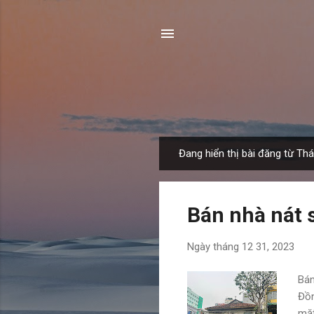
Đang hiển thị bài đăng từ Th
B
à
i
Bán nhà nát 
đ
ă
Ngày
tháng 12 31, 2023
n
g
Bán
Đồn
mặt