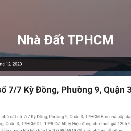
Chuyển đến nội dung chính
Nhà Đất TPHCM
áng 12, 2023
số 7/7 Kỳ Đồng, Phường 9, Quận
 nhà nát số 7/7 Kỳ Đồng, Phường 9, Quận 3, TPHCM Bán nhà cấp dạ
g, Quận 3, TPHCM DT: 19*8 Giá 60 tỷ Hiện đang cho thuê giá 120tr
 tiền ngang lớn kêu bán LH 0789896819 để xem nhà và sổ hồng